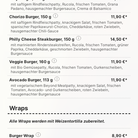
mit saftigem Rindfleischpatty, Rucola, frischen Tomaten, Grana
Padano, hausgemachter Burgersauce, Crema di Balsamico
Chorizo Burger, 150 g
i
11,90 €*
mit saftigem Rindfleischpatty, knackigem Salat, frischen Tomaten,
spanischer Paprikawurst-Chorizo, Cheddarkäse, roten Zwiebeln,
hausgemachter Chili-Sauce
Philly Cheese Steakburger, 150 g
i
14,50 €*
mit marinierten Rindersteakstreifen, Rucola, frischen Tomaten, grüner
Paprika, Cheddarkäse, geschmorten Zwiebeln, hausgemachter
Burgersauce
Veggie Burger, 160 g
i
11,90 €*
mit Bio Gemüsepatty, Rucola, frischen Tomaten, Gurkenscheiben,
hausgemachter Burgersauce
Avocado Burger, 113 g
i
11,90 €*
mit vegetarischem Beyond Meatpatty, knackigem Salat, frischen
Tomaten, Avocado- und Gurkenscheiben, roten Zwiebeln,
hausgemachter Burgersauce
Wraps
Alle Wraps werden mit Weizentortilla zubereitet.
Burger Wrap
i
8,90 €*