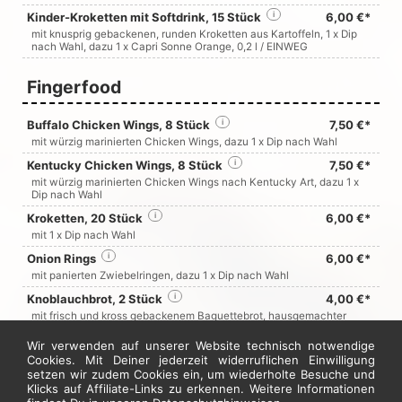
Kinder-Kroketten mit Softdrink, 15 Stück
i
6,00 €*
mit knusprig gebackenen, runden Kroketten aus Kartoffeln, 1 x Dip
nach Wahl, dazu 1 x
Capri Sonne Orange
, 0,2 l / EINWEG
Fingerfood
Buffalo Chicken Wings, 8 Stück
i
7,50 €*
mit würzig marinierten Chicken Wings, dazu 1 x Dip nach Wahl
Kentucky Chicken Wings, 8 Stück
i
7,50 €*
mit würzig marinierten Chicken Wings nach Kentucky Art, dazu 1 x
Dip nach Wahl
Kroketten, 20 Stück
i
6,00 €*
mit 1 x Dip nach Wahl
Onion Rings
i
6,00 €*
mit panierten Zwiebelringen, dazu 1 x Dip nach Wahl
Knoblauchbrot, 2 Stück
i
4,00 €*
mit frisch und kross gebackenem Baguettebrot, hausgemachter
Knoblauchbutter
Wir verwenden auf unserer Website technisch notwendige
Chili & Cheese Nuggets, 10 Stück
i
7,00 €*
Cookies. Mit Deiner jederzeit widerruflichen Einwilligung
mit Cheddar-Jalapenos-Füllung, dazu 1 x Dip nach Wahl
setzen wir zudem Cookies ein, um wiederholte Besuche und
Klicks auf Affiliate-Links zu erkennen. Weitere Informationen
Chicken Nuggets, 10 Stück
i
7,00 €*