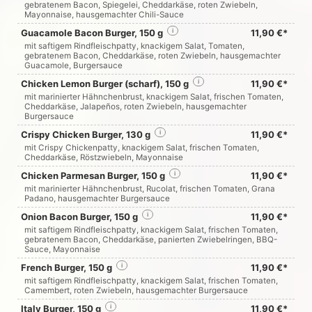
gebratenem Bacon, Spiegelei, Cheddarkäse, roten Zwiebeln,
Mayonnaise, hausgemachter Chili-Sauce
Guacamole Bacon Burger, 150 g
i
11,90 €*
mit saftigem Rindfleischpatty, knackigem Salat, Tomaten,
gebratenem Bacon, Cheddarkäse, roten Zwiebeln, hausgemachter
Guacamole, Burgersauce
Chicken Lemon Burger (scharf), 150 g
i
11,90 €*
mit marinierter Hähnchenbrust, knackigem Salat, frischen Tomaten,
Cheddarkäse, Jalapeños, roten Zwiebeln, hausgemachter
Burgersauce
Crispy Chicken Burger, 130 g
i
11,90 €*
mit Crispy Chickenpatty, knackigem Salat, frischen Tomaten,
Cheddarkäse, Röstzwiebeln, Mayonnaise
Chicken Parmesan Burger, 150 g
i
11,90 €*
mit marinierter Hähnchenbrust, Rucolat, frischen Tomaten, Grana
Padano, hausgemachter Burgersauce
Onion Bacon Burger, 150 g
i
11,90 €*
mit saftigem Rindfleischpatty, knackigem Salat, frischen Tomaten,
gebratenem Bacon, Cheddarkäse, panierten Zwiebelringen, BBQ-
Sauce, Mayonnaise
French Burger, 150 g
i
11,90 €*
mit saftigem Rindfleischpatty, knackigem Salat, frischen Tomaten,
Camembert, roten Zwiebeln, hausgemachter Burgersauce
Italy Burger, 150 g
i
11,90 €*