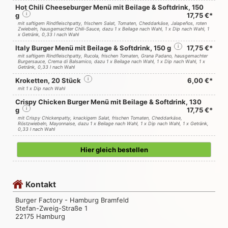
Hot Chili Cheeseburger Menü mit Beilage & Softdrink, 150
g
i
17,75 €*
mit saftigem Rindfleischpatty, frischem Salat, Tomaten, Cheddarkäse, Jalapeños, roten
Zwiebeln, hausgemachter Chili-Sauce, dazu 1 x Beilage nach Wahl, 1 x Dip nach Wahl, 1
x Getränk, 0,33 l nach Wahl
Italy Burger Menü mit Beilage & Softdrink, 150 g
i
17,75 €*
mit saftigem Rindfleischpatty, Rucola, frischen Tomaten, Grana Padano, hausgemachter
Burgersauce, Crema di Balsamico, dazu 1 x Beilage nach Wahl, 1 x Dip nach Wahl, 1 x
Getränk, 0,33 l nach Wahl
Kroketten, 20 Stück
i
6,00 €*
mit 1 x Dip nach Wahl
Crispy Chicken Burger Menü mit Beilage & Softdrink, 130
g
i
17,75 €*
mit Crispy Chickenpatty, knackigem Salat, frischen Tomaten, Cheddarkäse,
Röstzwiebeln, Mayonnaise, dazu 1 x Beilage nach Wahl, 1 x Dip nach Wahl, 1 x Getränk,
0,33 l nach Wahl
Hier gleich bestellen
Kontakt
Burger Factory - Hamburg Bramfeld
Stefan-Zweig-Straße 1
22175 Hamburg