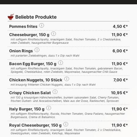
Beliebte Produkte
Pommes frites
i
4,50 €*
Cheeseburger, 150 g
i
11,90 €*
mit saftigem Rindfleischpatty, knackigem Salat, frischen Tomaten, 2 x Cheddarkäse,
roten Zwiebeln, hausgemachter Burgersauce
Onion Rings
i
6,00 €*
mit panierten Zwiebelringen, dazu 1 x Dip nach Wahl
Bacon Egg Burger, 150 g
i
11,90 €*
mit saftigem Rindfleischpatty, knackigem Salat, frischen Tomaten, gebratenem Bacon,
Spiegelei, Cheddarkäse, roten Zwiebeln, Mayonnaise, hausgemachter Chili-Sauce
Chicken Nuggets, 10 Stück
i
7,00 €*
mit knusprig frittierten Chicken Nuggets, dazu 1 x Dip nach Wahl
Crispy Chicken Salat
i
10,95 €*
mit 130 g knusprigen Hähnchenstreifen, buntem saisonalem Salat, Cherry-Tomaten,
frischen Gurken- und Avocadoscheiben, Mais aus der Dose, Radieschen, Sprossen
Italy Burger, 150 g
i
11,90 €*
mit saftigem Rindfleischpatty, Rucola, frischen Tomaten, Grana Padano, hausgemachter
Burgersauce, Crema di Balsamico
Royal Cheeseburger, 150 g
i
11,90 €*
mit saftigem Rindfleischpatty, knackigem Salat, frischen Tomaten, 2 x Cheddarkäse,
Gewürzgurken, roten Zwiebeln, Ketchup, Mayonnaise