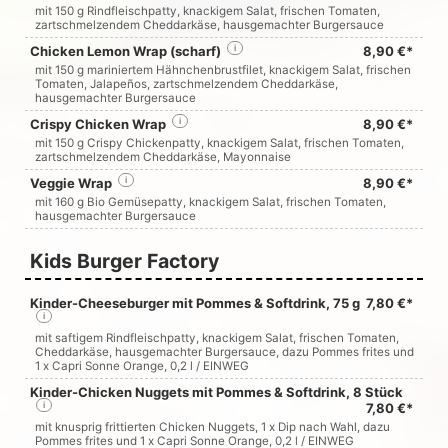
mit 150 g Rindfleischpatty, knackigem Salat, frischen Tomaten,
zartschmelzendem Cheddarkäse, hausgemachter Burgersauce
Chicken Lemon Wrap (scharf)
i
8,90 €*
mit 150 g mariniertem Hähnchenbrustfilet, knackigem Salat, frischen
Tomaten, Jalapeños, zartschmelzendem Cheddarkäse,
hausgemachter Burgersauce
Crispy Chicken Wrap
i
8,90 €*
mit 150 g Crispy Chickenpatty, knackigem Salat, frischen Tomaten,
zartschmelzendem Cheddarkäse, Mayonnaise
Veggie Wrap
i
8,90 €*
mit 160 g Bio Gemüsepatty, knackigem Salat, frischen Tomaten,
hausgemachter Burgersauce
Kids Burger Factory
Kinder-Cheeseburger mit Pommes & Softdrink, 75 g
7,80 €*
i
mit saftigem Rindfleischpatty, knackigem Salat, frischen Tomaten,
Cheddarkäse, hausgemachter Burgersauce, dazu Pommes frites und
1 x
Capri Sonne Orange
, 0,2 l / EINWEG
Kinder-Chicken Nuggets mit Pommes & Softdrink, 8 Stück
i
7,80 €*
mit knusprig frittierten Chicken Nuggets, 1 x Dip nach Wahl, dazu
Pommes frites und 1 x
Capri Sonne Orange
, 0,2 l / EINWEG