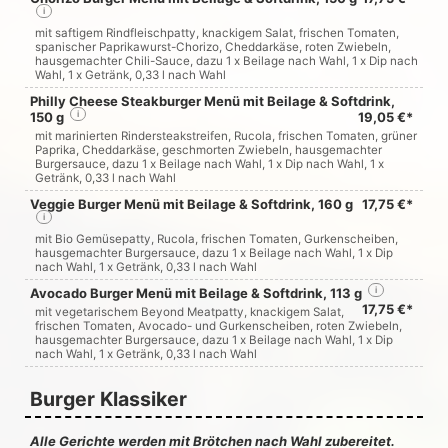
i
mit saftigem Rindfleischpatty, knackigem Salat, frischen Tomaten,
spanischer Paprikawurst-Chorizo, Cheddarkäse, roten Zwiebeln,
hausgemachter Chili-Sauce, dazu 1 x Beilage nach Wahl, 1 x Dip nach
Wahl, 1 x Getränk, 0,33 l nach Wahl
Philly Cheese Steakburger Menü mit Beilage & Softdrink,
150 g
i
19,05 €*
mit marinierten Rindersteakstreifen, Rucola, frischen Tomaten, grüner
Paprika, Cheddarkäse, geschmorten Zwiebeln, hausgemachter
Burgersauce, dazu 1 x Beilage nach Wahl, 1 x Dip nach Wahl, 1 x
Getränk, 0,33 l nach Wahl
Veggie Burger Menü mit Beilage & Softdrink, 160 g
17,75 €*
i
mit Bio Gemüsepatty, Rucola, frischen Tomaten, Gurkenscheiben,
hausgemachter Burgersauce, dazu 1 x Beilage nach Wahl, 1 x Dip
nach Wahl, 1 x Getränk, 0,33 l nach Wahl
Avocado Burger Menü mit Beilage & Softdrink, 113 g
i
17,75 €*
mit vegetarischem Beyond Meatpatty, knackigem Salat,
frischen Tomaten, Avocado- und Gurkenscheiben, roten Zwiebeln,
hausgemachter Burgersauce, dazu 1 x Beilage nach Wahl, 1 x Dip
nach Wahl, 1 x Getränk, 0,33 l nach Wahl
Burger Klassiker
Alle Gerichte werden mit Brötchen nach Wahl zubereitet.